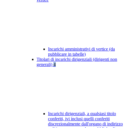
Incarichi amministrativi di vertice (da
pubblicare in tabelle)
Titolari di incarichi dirigenziali (dirigenti non
generali)
4
Incarichi dirigenziali, a qualsiasi titolo
conferiti, ivi inclusi quelli conferiti
discrezionalmente dall'organo di indirizzo