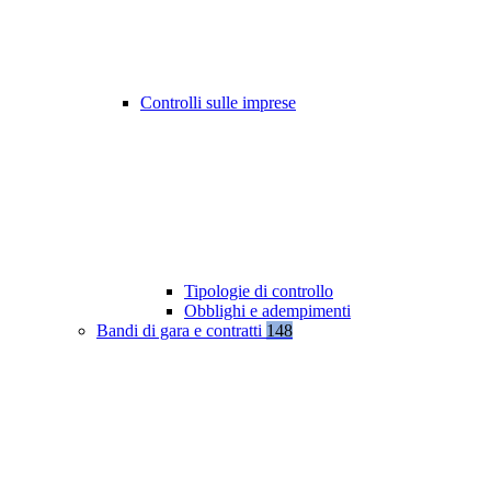
Controlli sulle imprese
Tipologie di controllo
Obblighi e adempimenti
Bandi di gara e contratti
148