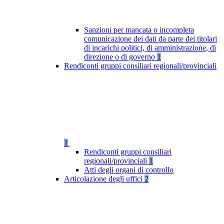
Sanzioni per mancata o incompleta
comunicazione dei dati da parte dei titolari
di incarichi politici, di amministrazione, di
direzione o di governo
1
Rendiconti gruppi consiliari regionali/provinciali
1
Rendiconti gruppi consiliari
regionali/provinciali
1
Atti degli organi di controllo
Articolazione degli uffici
2