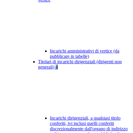
Incarichi amministrativi di vertice (da
pubblicare in tabelle)
Titolari di incarichi dirigenziali (dirigenti non
generali)
4
Incarichi dirigenziali, a qualsiasi titolo
conferiti, ivi inclusi quelli conferiti
discrezionalmente dall'organo di indirizzo