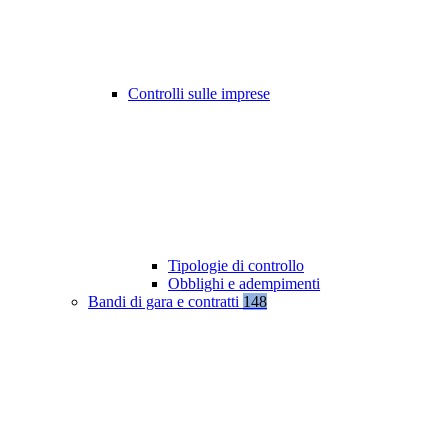
Controlli sulle imprese
Tipologie di controllo
Obblighi e adempimenti
Bandi di gara e contratti
148