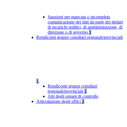
Sanzioni per mancata o incompleta
comunicazione dei dati da parte dei titolari
di incarichi politici, di amministrazione, di
direzione o di governo
1
Rendiconti gruppi consiliari regionali/provinciali
1
Rendiconti gruppi consiliari
regionali/provinciali
1
Atti degli organi di controllo
Articolazione degli uffici
2