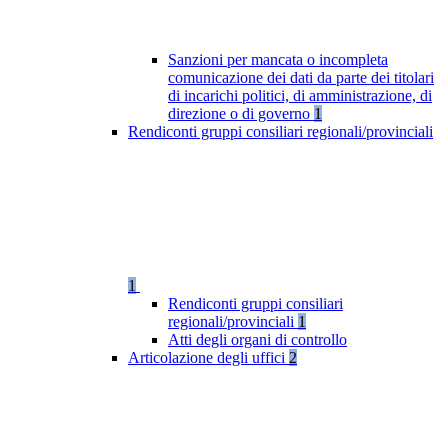
Sanzioni per mancata o incompleta
comunicazione dei dati da parte dei titolari
di incarichi politici, di amministrazione, di
direzione o di governo
1
Rendiconti gruppi consiliari regionali/provinciali
1
Rendiconti gruppi consiliari
regionali/provinciali
1
Atti degli organi di controllo
Articolazione degli uffici
2