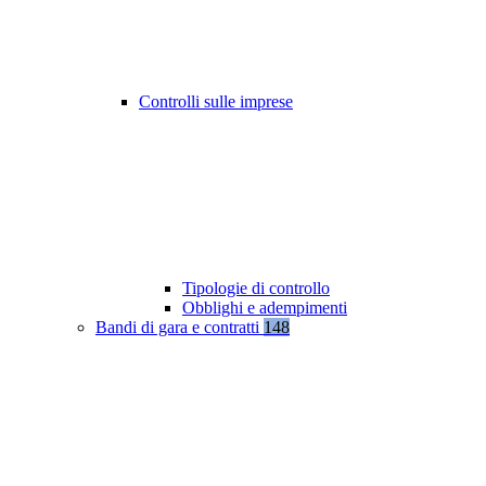
Controlli sulle imprese
Tipologie di controllo
Obblighi e adempimenti
Bandi di gara e contratti
148