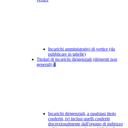
Incarichi amministrativi di vertice (da
pubblicare in tabelle)
Titolari di incarichi dirigenziali (dirigenti non
generali)
4
Incarichi dirigenziali, a qualsiasi titolo
conferiti, ivi inclusi quelli conferiti
discrezionalmente dall'organo di indirizzo