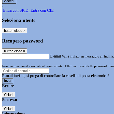
-
Entra con SPID
Entra con CIE
Seleziona utente
button close
×
Recupero password
button close
×
E-mail
Verrà inviato un messaggio all'indirizz
Non hai una e-mail associata al nome utente? Effettua il reset della password tram
E-mail inviata, si prega di controllare la casella di posta elettronica!
Errore
Chiudi
Successo
Chiudi
Informazione