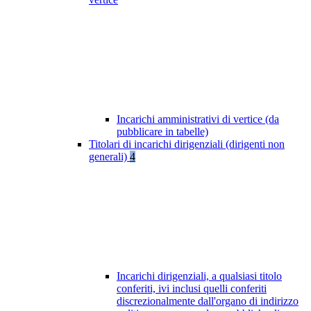
Incarichi amministrativi di vertice (da
pubblicare in tabelle)
Titolari di incarichi dirigenziali (dirigenti non
generali)
4
Incarichi dirigenziali, a qualsiasi titolo
conferiti, ivi inclusi quelli conferiti
discrezionalmente dall'organo di indirizzo