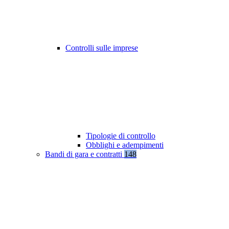
Controlli sulle imprese
Tipologie di controllo
Obblighi e adempimenti
Bandi di gara e contratti
148