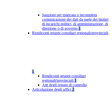
Sanzioni per mancata o incompleta
comunicazione dei dati da parte dei titolari
di incarichi politici, di amministrazione, di
direzione o di governo
1
Rendiconti gruppi consiliari regionali/provinciali
1
Rendiconti gruppi consiliari
regionali/provinciali
1
Atti degli organi di controllo
Articolazione degli uffici
2