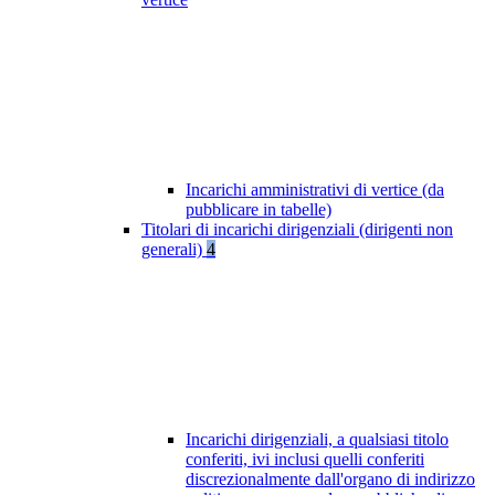
Incarichi amministrativi di vertice (da
pubblicare in tabelle)
Titolari di incarichi dirigenziali (dirigenti non
generali)
4
Incarichi dirigenziali, a qualsiasi titolo
conferiti, ivi inclusi quelli conferiti
discrezionalmente dall'organo di indirizzo