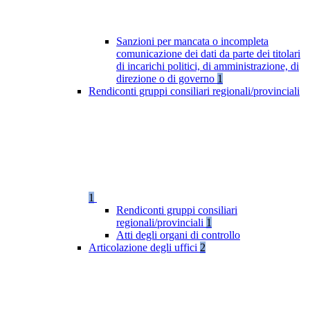
Sanzioni per mancata o incompleta
comunicazione dei dati da parte dei titolari
di incarichi politici, di amministrazione, di
direzione o di governo
1
Rendiconti gruppi consiliari regionali/provinciali
1
Rendiconti gruppi consiliari
regionali/provinciali
1
Atti degli organi di controllo
Articolazione degli uffici
2