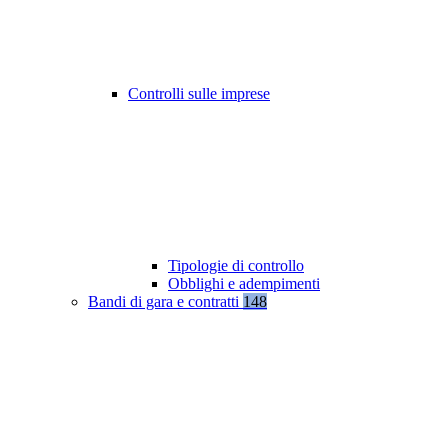
Controlli sulle imprese
Tipologie di controllo
Obblighi e adempimenti
Bandi di gara e contratti
148