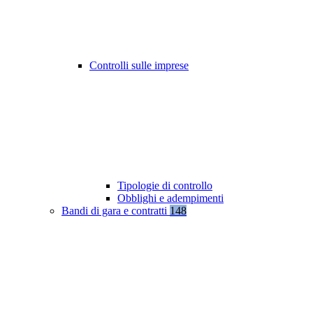
Controlli sulle imprese
Tipologie di controllo
Obblighi e adempimenti
Bandi di gara e contratti
148