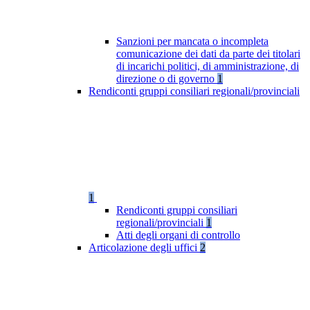
Sanzioni per mancata o incompleta
comunicazione dei dati da parte dei titolari
di incarichi politici, di amministrazione, di
direzione o di governo
1
Rendiconti gruppi consiliari regionali/provinciali
1
Rendiconti gruppi consiliari
regionali/provinciali
1
Atti degli organi di controllo
Articolazione degli uffici
2