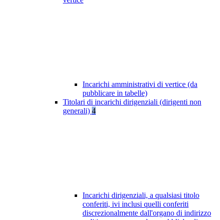
Incarichi amministrativi di vertice (da
pubblicare in tabelle)
Titolari di incarichi dirigenziali (dirigenti non
generali)
4
Incarichi dirigenziali, a qualsiasi titolo
conferiti, ivi inclusi quelli conferiti
discrezionalmente dall'organo di indirizzo