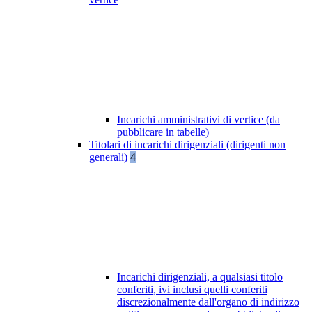
Incarichi amministrativi di vertice (da
pubblicare in tabelle)
Titolari di incarichi dirigenziali (dirigenti non
generali)
4
Incarichi dirigenziali, a qualsiasi titolo
conferiti, ivi inclusi quelli conferiti
discrezionalmente dall'organo di indirizzo