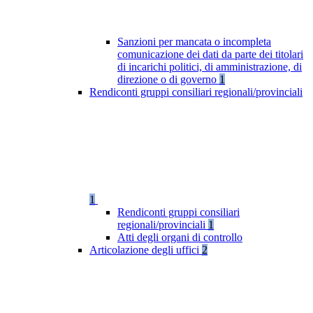
Sanzioni per mancata o incompleta
comunicazione dei dati da parte dei titolari
di incarichi politici, di amministrazione, di
direzione o di governo
1
Rendiconti gruppi consiliari regionali/provinciali
1
Rendiconti gruppi consiliari
regionali/provinciali
1
Atti degli organi di controllo
Articolazione degli uffici
2