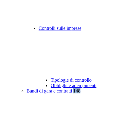
Controlli sulle imprese
Tipologie di controllo
Obblighi e adempimenti
Bandi di gara e contratti
148