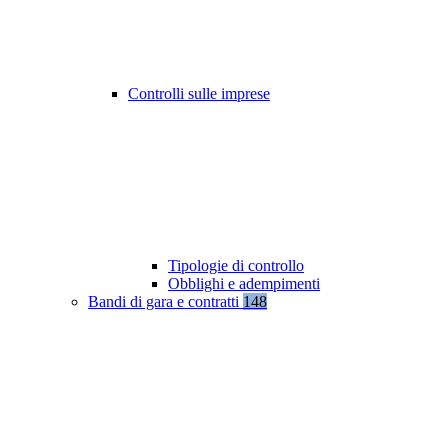
Controlli sulle imprese
Tipologie di controllo
Obblighi e adempimenti
Bandi di gara e contratti
148