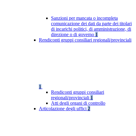
Sanzioni per mancata o incompleta
comunicazione dei dati da parte dei titolari
di incarichi politici, di amministrazione, di
direzione o di governo
1
Rendiconti gruppi consiliari regionali/provinciali
1
Rendiconti gruppi consiliari
regionali/provinciali
1
Atti degli organi di controllo
Articolazione degli uffici
2