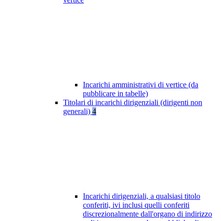
Incarichi amministrativi di vertice (da
pubblicare in tabelle)
Titolari di incarichi dirigenziali (dirigenti non
generali)
4
Incarichi dirigenziali, a qualsiasi titolo
conferiti, ivi inclusi quelli conferiti
discrezionalmente dall'organo di indirizzo