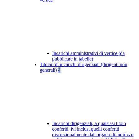
Incarichi amministrativi di vertice (da
pubblicare in tabelle)
Titolari di incarichi dirigenziali (dirigenti non
generali)
4
Incarichi dirigenziali, a qualsiasi titolo
conferiti, ivi inclusi quelli conferiti
discrezionalmente dall'organo di indirizzo