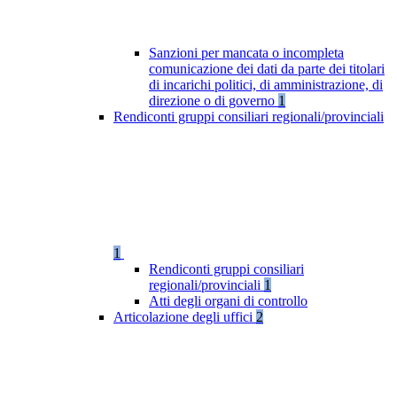
Sanzioni per mancata o incompleta
comunicazione dei dati da parte dei titolari
di incarichi politici, di amministrazione, di
direzione o di governo
1
Rendiconti gruppi consiliari regionali/provinciali
1
Rendiconti gruppi consiliari
regionali/provinciali
1
Atti degli organi di controllo
Articolazione degli uffici
2