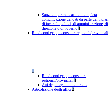
Sanzioni per mancata o incompleta
comunicazione dei dati da parte dei titolari
di incarichi politici, di amministrazione, di
direzione o di governo
1
Rendiconti gruppi consiliari regionali/provinciali
1
Rendiconti gruppi consiliari
regionali/provinciali
1
Atti degli organi di controllo
Articolazione degli uffici
2