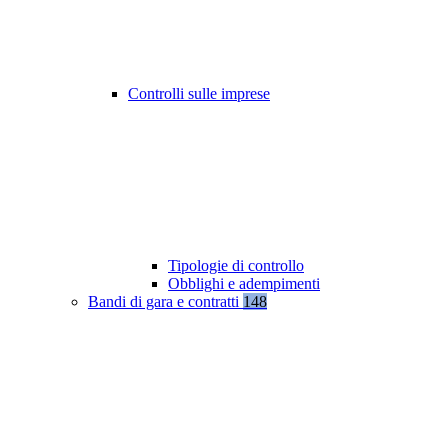
Controlli sulle imprese
Tipologie di controllo
Obblighi e adempimenti
Bandi di gara e contratti
148