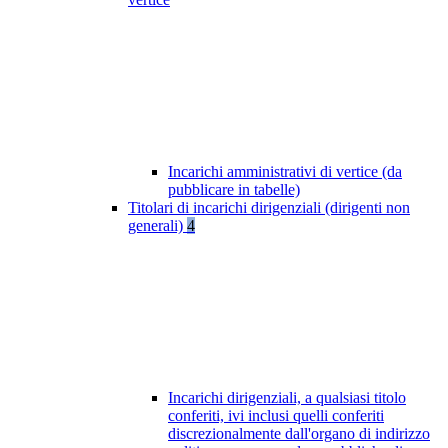
Incarichi amministrativi di vertice (da
pubblicare in tabelle)
Titolari di incarichi dirigenziali (dirigenti non
generali)
4
Incarichi dirigenziali, a qualsiasi titolo
conferiti, ivi inclusi quelli conferiti
discrezionalmente dall'organo di indirizzo