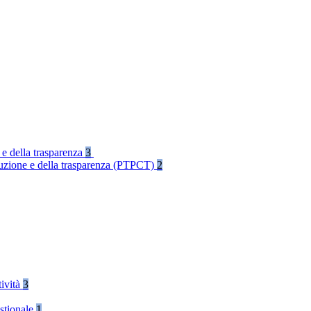
 e della trasparenza
3
rruzione e della trasparenza (PTPCT)
2
tività
3
stionale
1