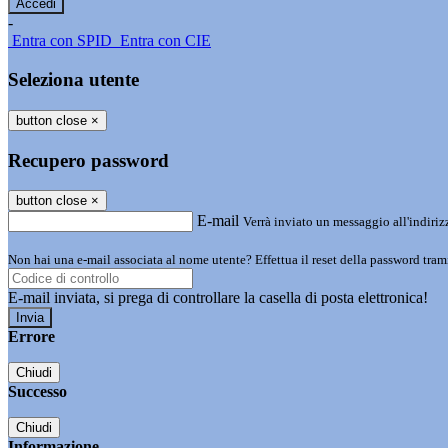
-
Entra con SPID
Entra con CIE
Seleziona utente
button close
×
Recupero password
button close
×
E-mail
Verrà inviato un messaggio all'indirizz
Non hai una e-mail associata al nome utente? Effettua il reset della password tram
E-mail inviata, si prega di controllare la casella di posta elettronica!
Errore
Chiudi
Successo
Chiudi
Informazione