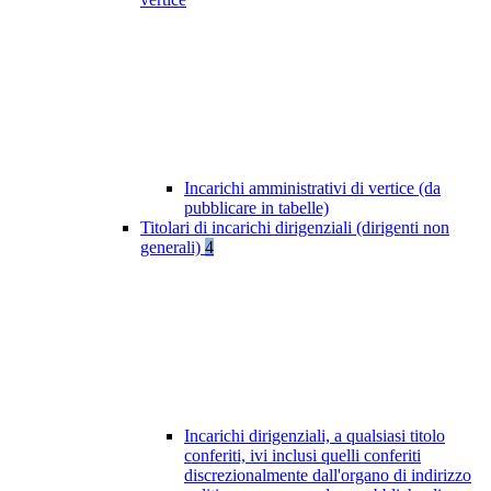
Incarichi amministrativi di vertice (da
pubblicare in tabelle)
Titolari di incarichi dirigenziali (dirigenti non
generali)
4
Incarichi dirigenziali, a qualsiasi titolo
conferiti, ivi inclusi quelli conferiti
discrezionalmente dall'organo di indirizzo