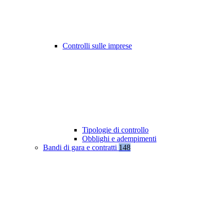
Controlli sulle imprese
Tipologie di controllo
Obblighi e adempimenti
Bandi di gara e contratti
148