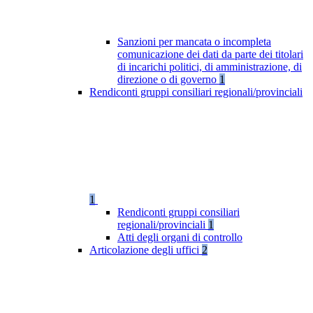
Sanzioni per mancata o incompleta
comunicazione dei dati da parte dei titolari
di incarichi politici, di amministrazione, di
direzione o di governo
1
Rendiconti gruppi consiliari regionali/provinciali
1
Rendiconti gruppi consiliari
regionali/provinciali
1
Atti degli organi di controllo
Articolazione degli uffici
2