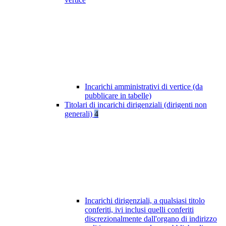
Incarichi amministrativi di vertice (da
pubblicare in tabelle)
Titolari di incarichi dirigenziali (dirigenti non
generali)
4
Incarichi dirigenziali, a qualsiasi titolo
conferiti, ivi inclusi quelli conferiti
discrezionalmente dall'organo di indirizzo