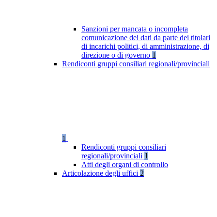
Sanzioni per mancata o incompleta
comunicazione dei dati da parte dei titolari
di incarichi politici, di amministrazione, di
direzione o di governo
1
Rendiconti gruppi consiliari regionali/provinciali
1
Rendiconti gruppi consiliari
regionali/provinciali
1
Atti degli organi di controllo
Articolazione degli uffici
2