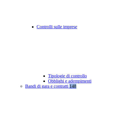
Controlli sulle imprese
Tipologie di controllo
Obblighi e adempimenti
Bandi di gara e contratti
148