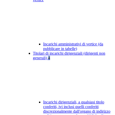
Incarichi amministrativi di vertice (da
pubblicare in tabelle)
Titolari di incarichi dirigenziali (dirigenti non
generali)
4
Incarichi dirigenziali, a qualsiasi titolo
conferiti, ivi inclusi quelli conferiti
discrezionalmente dall'organo di indirizzo