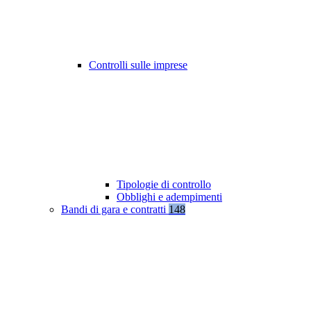
Controlli sulle imprese
Tipologie di controllo
Obblighi e adempimenti
Bandi di gara e contratti
148