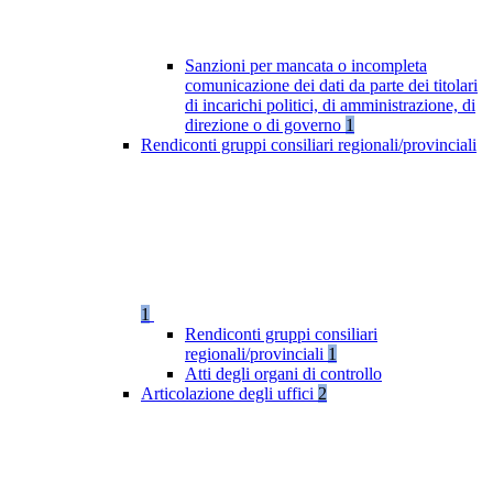
Sanzioni per mancata o incompleta
comunicazione dei dati da parte dei titolari
di incarichi politici, di amministrazione, di
direzione o di governo
1
Rendiconti gruppi consiliari regionali/provinciali
1
Rendiconti gruppi consiliari
regionali/provinciali
1
Atti degli organi di controllo
Articolazione degli uffici
2