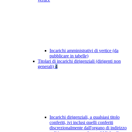
Incarichi amministrativi di vertice (da
pubblicare in tabelle)
Titolari di incarichi dirigenziali (dirigenti non
generali)
4
Incarichi dirigenziali, a qualsiasi titolo
conferiti, ivi inclusi quelli conferiti
discrezionalmente dall'organo di indirizzo