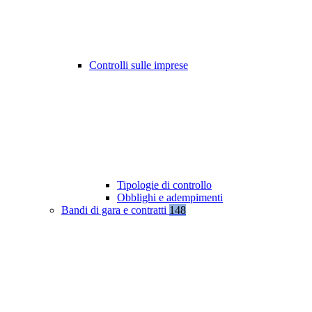
Controlli sulle imprese
Tipologie di controllo
Obblighi e adempimenti
Bandi di gara e contratti
148