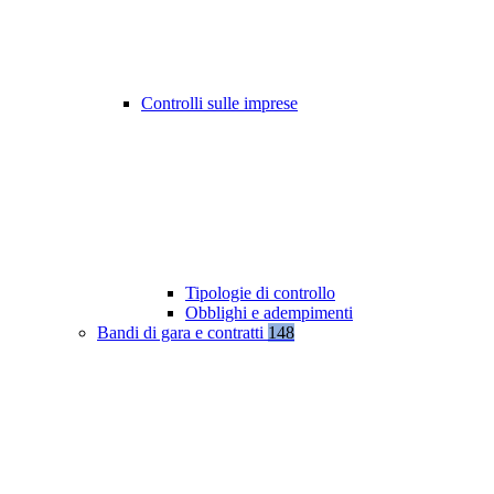
Controlli sulle imprese
Tipologie di controllo
Obblighi e adempimenti
Bandi di gara e contratti
148