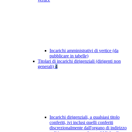
Incarichi amministrativi di vertice (da
pubblicare in tabelle)
Titolari di incarichi dirigenziali (dirigenti non
generali)
4
Incarichi dirigenziali, a qualsiasi titolo
conferiti, ivi inclusi quelli conferiti
discrezionalmente dall'organo di indirizzo