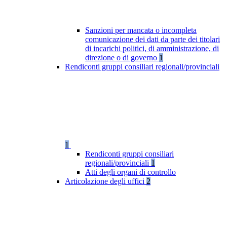
Sanzioni per mancata o incompleta
comunicazione dei dati da parte dei titolari
di incarichi politici, di amministrazione, di
direzione o di governo
1
Rendiconti gruppi consiliari regionali/provinciali
1
Rendiconti gruppi consiliari
regionali/provinciali
1
Atti degli organi di controllo
Articolazione degli uffici
2